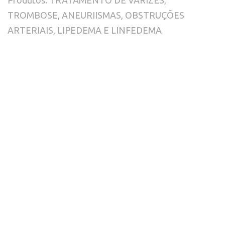
Produtos: TRATAMENTO DE VARIZES, 
TROMBOSE, ANEURIISMAS, OBSTRUÇÕES 
ARTERIAIS, LIPEDEMA E LINFEDEMA
Contatos
(48) 99127-0790